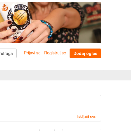
Prijavi se
Registruj se
retraga
Dodaj oglas
Isključi sve