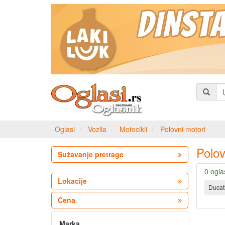
Oglasi
Vozila
Motocikli
Polovni motori
Polov
Sužavanje pretrage
0 ogla
Lokacije
Ducat
Cena
Marka