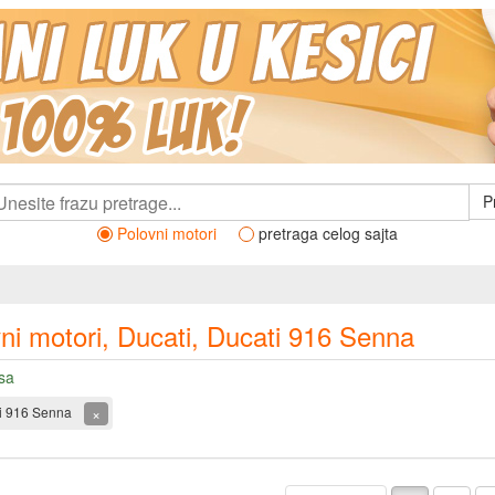
P
Polovni motori
pretraga celog sajta
ni motori, Ducati, Ducati 916 Senna
sa
×
i 916 Senna