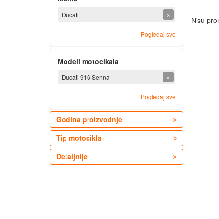
×
Ducati
Nisu pro
Pogledaj sve
Modeli motocikala
×
Ducati 916 Senna
Pogledaj sve
Godina proizvodnje
Tip motocikla
Detaljnije