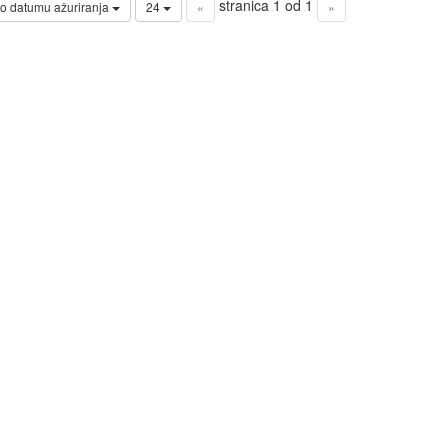
stranica 1 od 1
o datumu ažuriranja
24
«
»