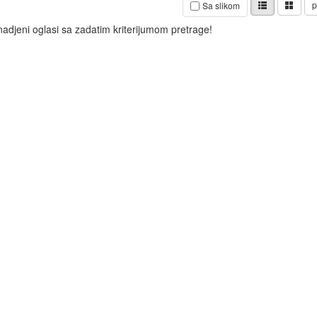
p
Sa slikom
nadjeni oglasi sa zadatim kriterijumom pretrage!