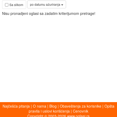
po datumu ažuriranja
Sa slikom
Nisu pronadjeni oglasi sa zadatim kriterijumom pretrage!
Najčešća pitanja
|
O nama
|
Blog
|
Obaveštenja za korisnike
|
Opšta
pravila i uslovi korišćenja
|
Cenovnik
Copyright © 2003-2026 www.oglasi.rs