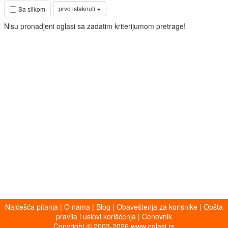
prvo istaknuti
Sa slikom
Nisu pronadjeni oglasi sa zadatim kriterijumom pretrage!
Najčešća pitanja
|
O nama
|
Blog
|
Obaveštenja za korisnike
|
Opšta
pravila i uslovi korišćenja
|
Cenovnik
Copyright © 2003-2026 www.oglasi.rs