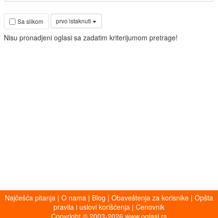
prvo istaknuti
Sa slikom
Nisu pronadjeni oglasi sa zadatim kriterijumom pretrage!
Najčešća pitanja
|
O nama
|
Blog
|
Obaveštenja za korisnike
|
Opšta
pravila i uslovi korišćenja
|
Cenovnik
Copyright © 2003-2026 www.oglasi.rs