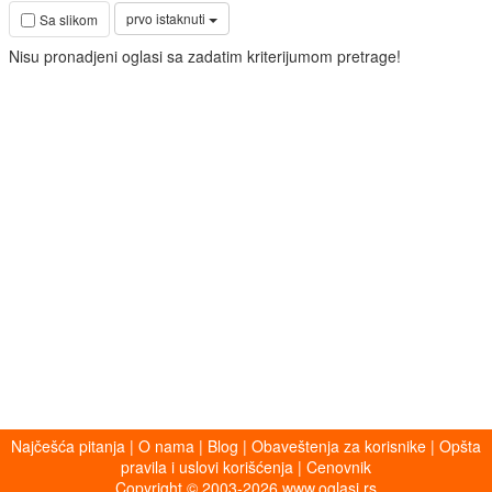
prvo istaknuti
Sa slikom
Nisu pronadjeni oglasi sa zadatim kriterijumom pretrage!
Najčešća pitanja
|
O nama
|
Blog
|
Obaveštenja za korisnike
|
Opšta
pravila i uslovi korišćenja
|
Cenovnik
Copyright © 2003-2026 www.oglasi.rs