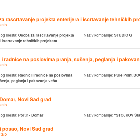
a rascrtavanje projekta enterijera i iscrtavanje tehničkih pr
talo
nog mesta:
Osoba za rascrtavanje projekta
Naziv kompanije:
STUDIO G
 i iscrtavanje tehničkih projekata
 i radnice na poslovima pranja, sušenja, peglanja i pakovan
talo
nog mesta:
Radnici i radnice na poslovima
Naziv kompanije:
Pure Point DO
ušenja, peglanja i pakovanja veša
- Domar, Novi Sad grad
talo
nog mesta:
Portir - Domar
Naziv kompanije:
"STOJKOV Šta
 posao, Novi Sad grad
talo