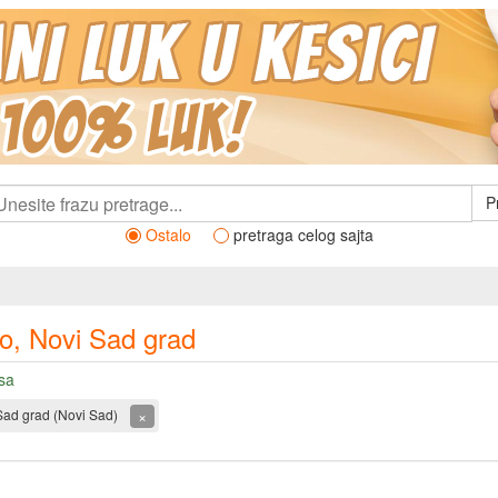
P
Ostalo
pretraga celog sajta
o, Novi Sad grad
sa
×
Sad grad (Novi Sad)