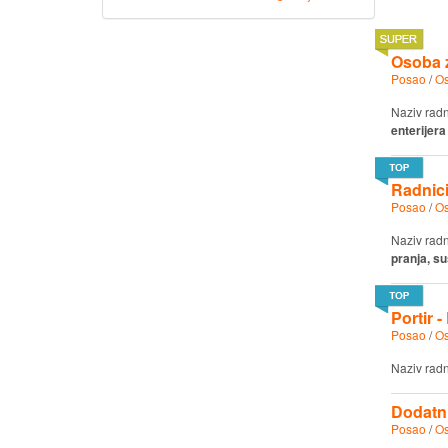
Osoba z
Posao
/
Os
Naziv rad
enterijera
Radnici
Posao
/
Os
Naziv rad
pranja, s
Portir 
Posao
/
Os
Naziv rad
Dodatni
Posao
/
Os