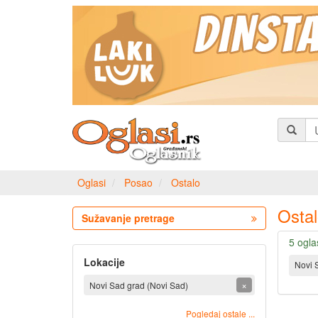
Oglasi
Posao
Ostalo
Ostal
Sužavanje pretrage
5 ogla
Lokacije
Novi 
×
Novi Sad grad (Novi Sad)
Pogledaj ostale ...