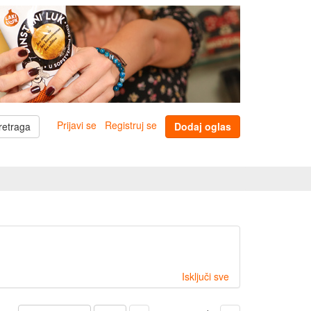
Prijavi se
Registruj se
retraga
Dodaj oglas
Isključi sve