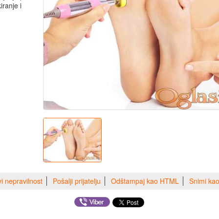
iranje i
vi nepravilnost
Pošalji prijatelju
Odštampaj kao HTML
Snimi ka