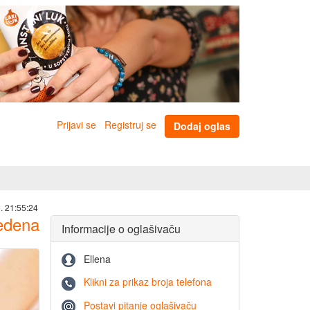
Prijavi se
Registruj se
Dodaj oglas
. 21:55:24
vedena
Informacije o oglašivaču
Ellena
Klikni za prikaz broja telefona
Postavi pitanje oglašivaču