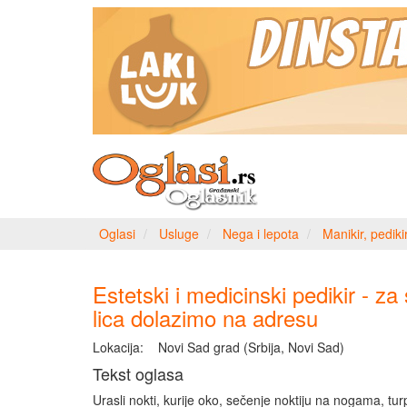
Oglasi
Usluge
Nega i lepota
Manikir, pediki
Estetski i medicinski pedikir - za 
lica dolazimo na adresu
Lokacija:
Novi Sad grad (Srbija, Novi Sad)
Tekst oglasa
Urasli nokti, kurije oko, sečenje noktiju na nogama, tur