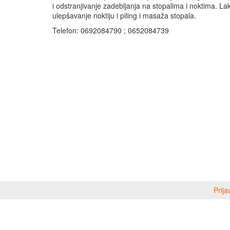
i odstranjivanje zadebljanja na stopalima i noktima. Lak
ulepšavanje noktiju i piling i masaža stopala.
Telefon: 0692084790 ; 0652084739
Prija