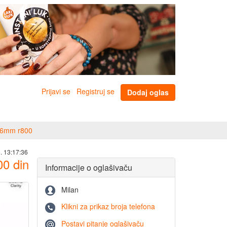
Prijavi se
Registruj se
Dodaj oglas
 46mm r800
. 13:17:36
00
din
Informacije o oglašivaču
Milan
Klikni za prikaz broja telefona
Postavi pitanje oglašivaču