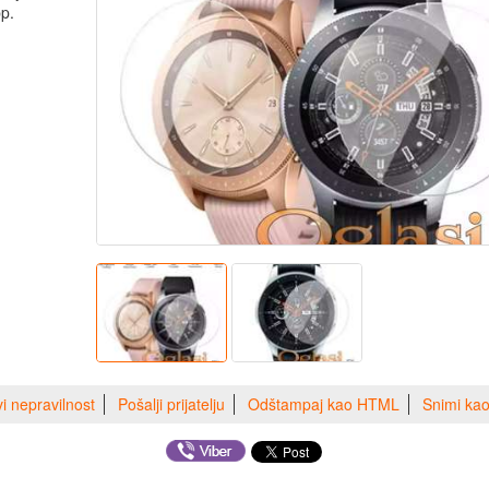
pp.
vi nepravilnost
Pošalji prijatelju
Odštampaj kao HTML
Snimi ka