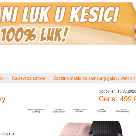
ovi
Kaiševi za satove
Zastitno staklo za samsung galaxy watch
Obnovljen:
10.07.2026
xy
Cena:
499,
cija na