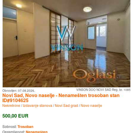
VINSON DOO NOVI SAD Reg. br. 1085
Obnovljen:
07.08.2026.
Novi Sad, Novo naselje - Nenamešten trosoban stan
ID#9104625
Nekretnine
/
Izdavanje stanova
/
Novi Sad grad
/
Novo naselje
500,00 EUR
Sobnost:
Trosoban
Opremljenost:
Nenamešten