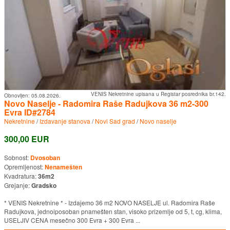
VENIS Nekretnine upisana u Registar posrednika br.142.
Obnovljen:
05.08.2026.
Novo Naselje - Radomira Raše Radujkova 36 m2-300
Evra ID#2784
Nekretnine
/
Izdavanje stanova
/
Novi Sad grad
/
Novo naselje
300,00 EUR
Sobnost:
Dvosoban
Opremljenost:
Nenamešten
Kvadratura:
36m2
Grejanje:
Gradsko
* VENIS Nekretnine * - Izdajemo 36 m2 NOVO NASELJE ul. Radomira Raše
Radujkova, jednoiposoban pnamešten stan, visoko prizemlje od 5, t, cg, klima,
USELJIV CENA mesečno 300 Evra + 300 Evra ...