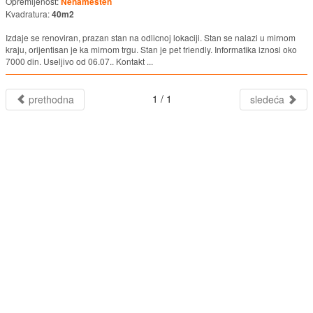
Opremljenost:
Nenamešten
Kvadratura:
40m2
Izdaje se renoviran, prazan stan na odlicnoj lokaciji. Stan se nalazi u mirnom
kraju, orijentisan je ka mirnom trgu. Stan je pet friendly. Informatika iznosi oko
7000 din. Useljivo od 06.07.. Kontakt ...
1 / 1
prethodna
sledeća