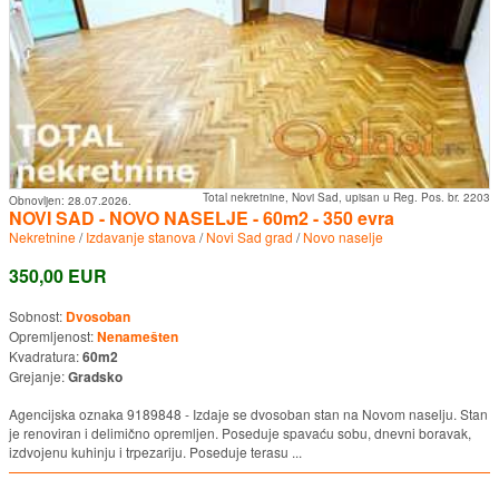
Total nekretnine, Novi Sad, upisan u Reg. Pos. br. 2203
Obnovljen:
28.07.2026.
NOVI SAD - NOVO NASELJE - 60m2 - 350 evra
Nekretnine
/
Izdavanje stanova
/
Novi Sad grad
/
Novo naselje
350,00 EUR
Sobnost:
Dvosoban
Opremljenost:
Nenamešten
Kvadratura:
60m2
Grejanje:
Gradsko
Agencijska oznaka 9189848 - Izdaje se dvosoban stan na Novom naselju. Stan
je renoviran i delimično opremljen. Poseduje spavaću sobu, dnevni boravak,
izdvojenu kuhinju i trpezariju. Poseduje terasu ...