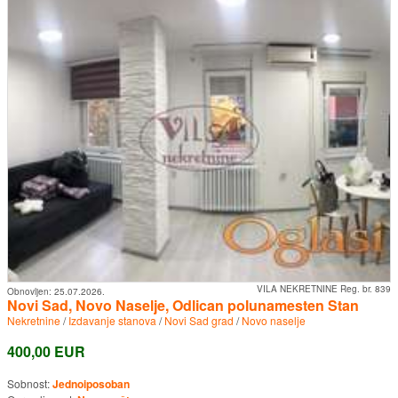
VILA NEKRETNINE Reg. br. 839
Obnovljen:
25.07.2026.
Novi Sad, Novo Naselje, Odlican polunamesten Stan
Nekretnine
/
Izdavanje stanova
/
Novi Sad grad
/
Novo naselje
400,00 EUR
Sobnost:
Jednoiposoban