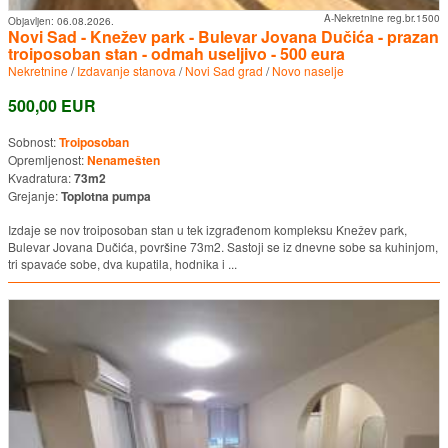
A-Nekretnine reg.br.1500
Objavljen:
06.08.2026.
Novi Sad - Knežev park - Bulevar Jovana Dučića - prazan
troiposoban stan - odmah useljivo - 500 eura
Nekretnine
/
Izdavanje stanova
/
Novi Sad grad
/
Novo naselje
500,00 EUR
Sobnost:
Troiposoban
Opremljenost:
Nenamešten
Kvadratura:
73m2
Grejanje:
Toplotna pumpa
Izdaje se nov troiposoban stan u tek izgrađenom kompleksu Knežev park,
Bulevar Jovana Dučića, površine 73m2. Sastoji se iz dnevne sobe sa kuhinjom,
tri spavaće sobe, dva kupatila, hodnika i ...