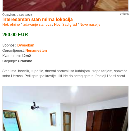
zokins
Objavljen:
01.08.2026.
Interesantan stan mirna lokacija
Nekretnine
/
Izdavanje stanova
/
Novi Sad grad
/
Novo naselje
260,00 EUR
Sobnost:
Dvosoban
Opremljenost:
Nenamešten
Kvadratura:
42m2
Grejanje:
Gradsko
Stan ima: hodnik, kupatilo, dnevni boravak sa kuhinjom i trepezarijom, spavaća
soba i terasa. Peti sprat potkrovlje i lift ide do petog sprata. Postoji i šesti sprat.