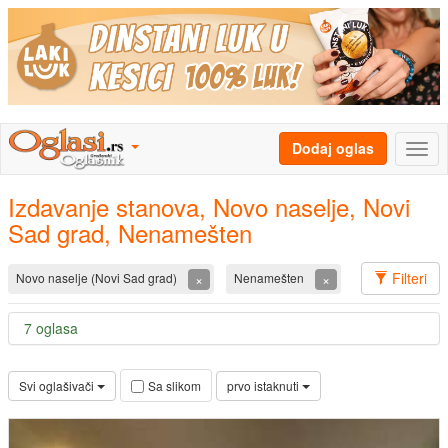
Dodaj oglas
Izdavanje stanova, Novo naselje, Novi
Sad grad, Nenamešten
Filteri
×
×
Novo naselje (Novi Sad grad)
Nenamešten
7 oglasa
Svi oglašivači
prvo istaknuti
Sa slikom