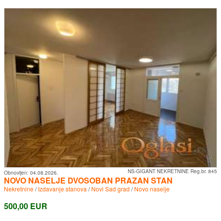
NS-GIGANT NEKRETNINE Reg.br. 845
Obnovljen:
04.08.2026.
NOVO NASELJE DVOSOBAN PRAZAN STAN
Nekretnine
/
Izdavanje stanova
/
Novi Sad grad
/
Novo naselje
500,00 EUR