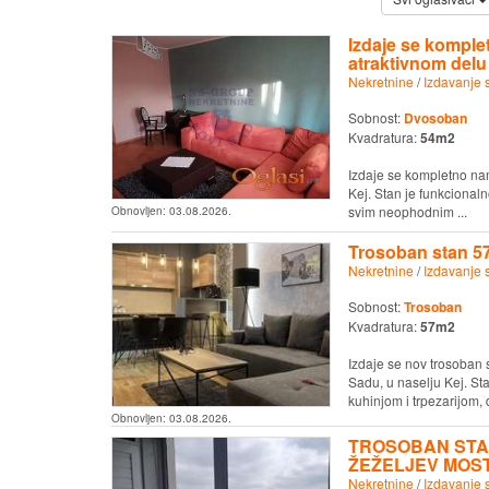
Izdaje se kompl
atraktivnom delu
Nekretnine
/
Izdavanje 
Sobnost:
Dvosoban
Kvadratura:
54m2
Izdaje se kompletno na
Kej. Stan je funkcional
svim neophodnim ...
Obnovljen:
03.08.2026.
Trosoban stan 57
Nekretnine
/
Izdavanje 
Sobnost:
Trosoban
Kvadratura:
57m2
Izdaje se nov trosoba
Sadu, u naselju Kej. St
kuhinjom i trpezarijom, d
Obnovljen:
03.08.2026.
TROSOBAN STAN
ŽEŽELJEV MOS
Nekretnine
/
Izdavanje 