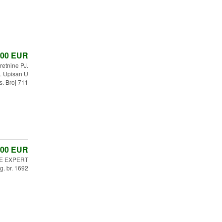
,00
EUR
etnine PJ.
 Upisan U
s. Broj 711
,00
EUR
E EXPERT
g. br. 1692