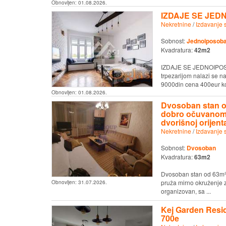
Obnovljen:
01.08.2026.
IZDAJE SE JED
Nekretnine
/
Izdavanje 
Sobnost:
Jednoiposob
Kvadratura:
42m2
IZDAJE SE JEDNOIPOS
trpezarijom nalazi se n
9000din cena 400eur k
Obnovljen:
01.08.2026.
Dvosoban stan od
dobro očuvanom s
dvorišnoj orijenta
Nekretnine
/
Izdavanje 
Sobnost:
Dvosoban
Kvadratura:
63m2
Dvosoban stan od 63m² 
pruža mirno okruženje za
Obnovljen:
31.07.2026.
organizovan, sa ...
Kej Garden Resi
700e