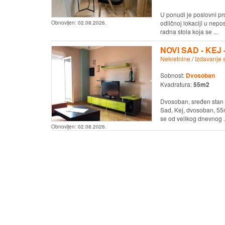
U ponudi je poslovni pr
odličnoj lokaciji u nepo
Obnovljen:
02.08.2026.
radna stola koja se ...
NOVI SAD - KEJ -
Nekretnine
/
Izdavanje 
Sobnost:
Dvosoban
Kvadratura:
55m2
Dvosoban, sređen stan 
Sad, Kej, dvosoban, 55m
se od velikog dnevnog .
Obnovljen:
02.08.2026.