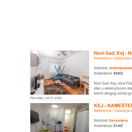
Novi Sad, Kej -
Nekretnine
/
Izdavanje 
Sobnost:
Jednoiposob
Kvadratura:
43m2
Novi Sad, Kej, ulica Fi
stan u ekskluzivnom s
blizini strogog centra gra
Obnovljen:
28.07.2026.
KEJ - NAMEŠTE
Nekretnine
/
Izdavanje 
Sobnost:
Garsonjera
Kvadratura:
21m2