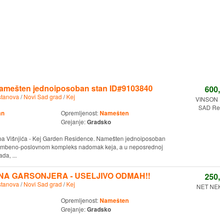
 Namešten jednoiposoban stan ID#9103840
600
stanova
/
Novi Sad grad
/
Kej
VINSON 
SAD Reg
an
Opremljenost:
Namešten
Grejanje:
Gradsko
lipa Višnjića - Kej Garden Residence. Namešten jednoiposoban
tambeno-poslovnom kompleks nadomak keja, a u neposrednoj
da, ...
NA GARSONJERA - USELJIVO ODMAH!!
250
stanova
/
Novi Sad grad
/
Kej
NET NE
Opremljenost:
Namešten
Grejanje:
Gradsko