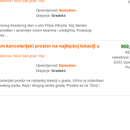
stanova
/
Novi Sad grad
/
Kej
R
Opremljenost:
Namešten
Grejanje:
Gradsko
vog trosobnog stan u ulici Filipa Višnjića -Kej Garden
mešten i opremljen novim stvarima i uređajima. Poseduje
a ...
 kancelarijski prostor na najlepšoj lokaciji u
900
RE
stanova
/
Novi Sad grad
/
Kej
nekretnine
DOO. Upi
Opremljenost:
Namešten
Po
Grejanje:
Gradsko
arijski prostor na najlepšoj lokaciji u gradu. Ulično je orijentisan
navskog parka, Keja i strogog centra grada. Prostire se na 73m2 i