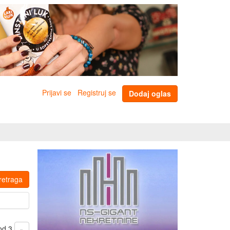
Prijavi se
Registruj se
Dodaj oglas
retraga
 od 3
»