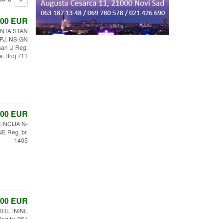
,00
EUR
NTA STAN
 PJ. NS-GN
san U Reg.
s. Broj 711
,00
EUR
ENCIJA N-
 Reg. br.
1405
,00
EUR
EKRETNINE
eg.br. 951