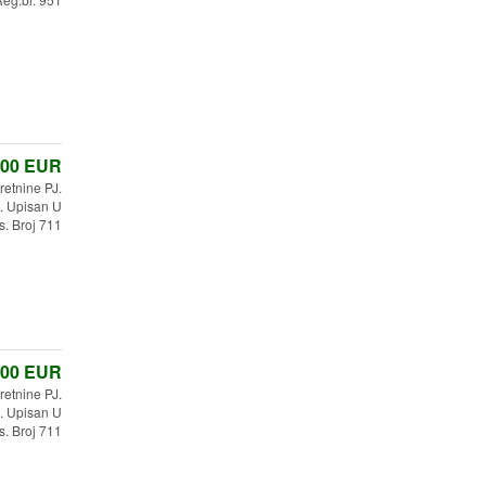
,00
EUR
etnine PJ.
 Upisan U
s. Broj 711
,00
EUR
etnine PJ.
 Upisan U
s. Broj 711