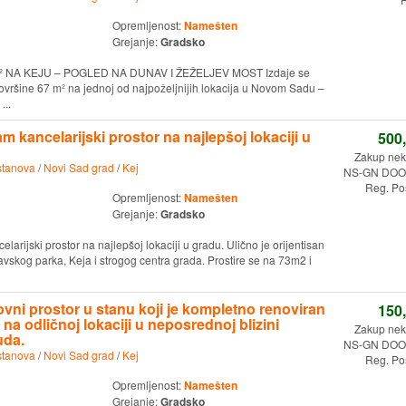
Opremljenost:
Namešten
Grejanje:
Gradsko
NA KEJU – POGLED NA DUNAV I ŽEŽELJEV MOST Izdaje se
ovršine 67 m² na jednoj od najpoželjnijih lokacija u Novom Sadu –
...
 kancelarijski prostor na najlepšoj lokaciji u
500
Zakup nekr
stanova
/
Novi Sad grad
/
Kej
NS-GN DOO.
Reg. Po
Opremljenost:
Namešten
Grejanje:
Gradsko
arijski prostor na najlepšoj lokaciji u gradu. Ulično je orijentisan
navskog parka, Keja i strogog centra grada. Prostire se na 73m2 i
ovni prostor u stanu koji je kompletno renoviran
150
 na odličnoj lokaciji u neposrednoj blizini
Zakup nekr
uda.
NS-GN DOO.
stanova
/
Novi Sad grad
/
Kej
Reg. Po
Opremljenost:
Namešten
Grejanje:
Gradsko