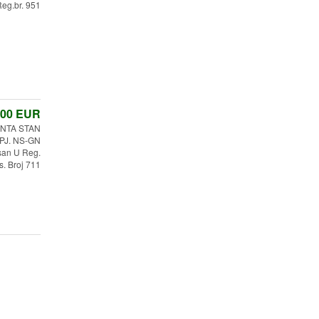
eg.br. 951
,00
EUR
NTA STAN
 PJ. NS-GN
san U Reg.
s. Broj 711