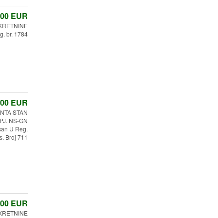
,00
EUR
KRETNINE
g. br. 1784
,00
EUR
NTA STAN
 PJ. NS-GN
san U Reg.
s. Broj 711
,00
EUR
EKRETNINE