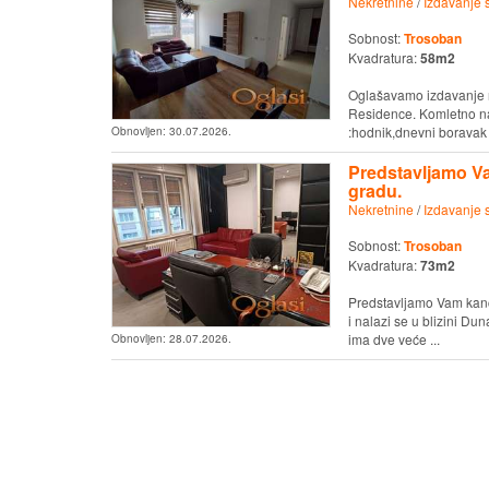
Nekretnine
/
Izdavanje 
Sobnost:
Trosoban
Kvadratura:
58m2
Oglašavamo izdavanje no
Residence. Komletno na
:hodnik,dnevni boravak s
Obnovljen:
30.07.2026.
Predstavljamo Vam
gradu.
Nekretnine
/
Izdavanje 
Sobnost:
Trosoban
Kvadratura:
73m2
Predstavljamo Vam kancel
i nalazi se u blizini Du
ima dve veće ...
Obnovljen:
28.07.2026.