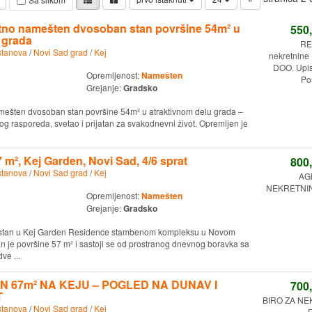
etno namešten dvosoban stan površine 54m² u
550
 grada
RE
stanova
/
Novi Sad grad
/
Kej
nekretnine
DOO. Upi
Opremljenost:
Namešten
Po
Grejanje:
Gradsko
mešten dvosoban stan površine 54m² u atraktivnom delu grada –
nog rasporeda, svetao i prijatan za svakodnevni život. Opremljen je
 m², Kej Garden, Novi Sad, 4/6 sprat
800
stanova
/
Novi Sad grad
/
Kej
AG
NEKRETNINE
Opremljenost:
Namešten
Grejanje:
Gradsko
n stan u Kej Garden Residence stambenom kompleksu u Novom
an je površine 57 m² i sastoji se od prostranog dnevnog boravka sa
ve ...
 67m² NA KEJU – POGLED NA DUNAV I
700
T
BIRO ZA N
stanova
/
Novi Sad grad
/
Kej
R