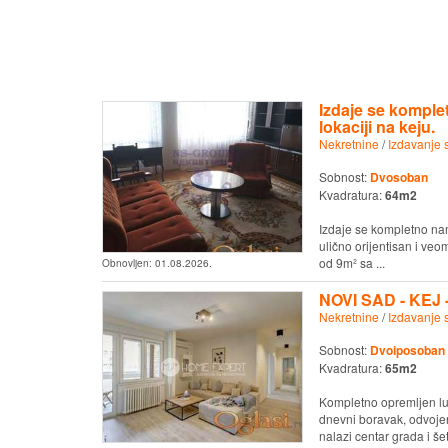
Izdaje se komple
lokaciji na keju.
Nekretnine
/
Izdavanje 
Sobnost:
Dvosoban
Kvadratura:
64m2
Izdaje se kompletno nam
ulično orijentisan i veo
od 9m² sa ...
Obnovljen:
01.08.2026.
NOVI SAD - KEJ 
Nekretnine
/
Izdavanje 
Sobnost:
Dvoiposoban
Kvadratura:
65m2
Kompletno opremljen l
dnevni boravak, odvojen
nalazi centar grada i šeta