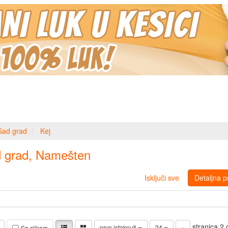
Sad grad
Kej
d grad, Namešten
Isključi sve
Detaljna p
stranica 2
prvo istaknuti
24
«
Sa slikom