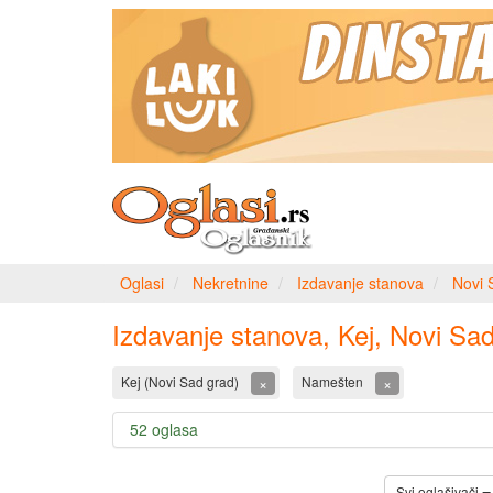
Oglasi
Nekretnine
Izdavanje stanova
Novi 
Izdavanje stanova, Kej, Novi Sa
×
×
Kej (Novi Sad grad)
Namešten
52 oglasa
Svi oglašivači