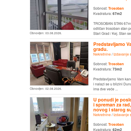
Sobnost:
Trosoban
Kvadratura:
67m2
TROSOBAN STAN 67m² 
odličan trosoban stan p
Stari Grad / Kej. Stan se 
Obnovljen:
03.08.2026.
Predstavljamo Vam
gradu.
Nekretnine
/
Izdavanje 
Sobnost:
Trosoban
Kvadratura:
73m2
Predstavljamo Vam kancel
i nalazi se u blizini Du
ima dve veće ...
Obnovljen:
02.08.2026.
U ponudi je posl
i spreman za rad,
novog i starog s
Nekretnine
/
Izdavanje 
Sobnost:
Trosoban
Kvadratura:
62m2