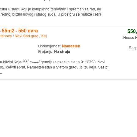
ostor u stanu koji je kompletno renoviran i spreman za rad, na
srednoj blizini novog i starog suda. U prostoru se nalaze četiri
 55m2 - 550 evra
550
stanova
/
Novi Sad grad
/
Kej
House N
Opremljenost:
Namešten
Reg.
Grejanje:
Na struju
u blizini Keja, 550e+++Agencijska oznaka stana 9112798. Novi
2, četvrti sprat. Namešten stan u Starom gradu, blizu keja. Sastoji
..