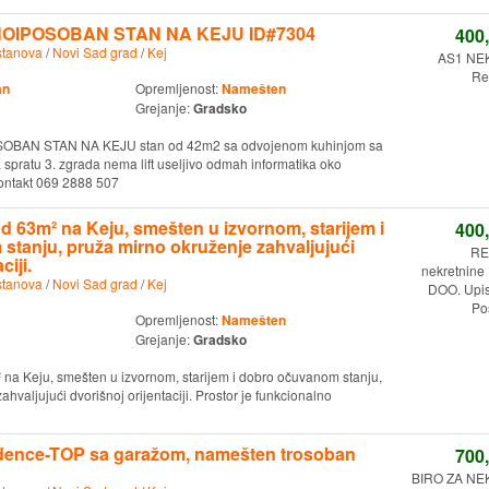
NOIPOSOBAN STAN NA KEJU ID#7304
400
stanova
/
Novi Sad grad
/
Kej
AS1 NE
Re
an
Opremljenost:
Namešten
Grejanje:
Gradsko
OBAN STAN NA KEJU stan od 42m2 sa odvojenom kuhinjom sa
a spratu 3. zgrada nema lift useljivo odmah informatika oko
ontakt 069 2888 507
 63m² na Keju, smešten u izvornom, starijem i
400
tanju, pruža mirno okruženje zahvaljujući
RE
ciji.
nekretnine
stanova
/
Novi Sad grad
/
Kej
DOO. Upi
Po
Opremljenost:
Namešten
Grejanje:
Gradsko
na Keju, smešten u izvornom, starijem i dobro očuvanom stanju,
hvaljujući dvorišnoj orijentaciji. Prostor je funkcionalno
dence-TOP sa garažom, namešten trosoban
700
BIRO ZA N