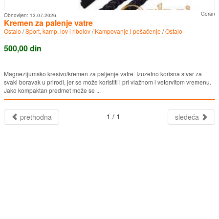
Goran
Obnovljen:
13.07.2026.
Kremen za palenje vatre
Ostalo
/
Sport, kamp, lov i ribolov
/
Kampovanje i pešačenje
/
Ostalo
500,00 din
Magnezijumsko kresivo/kremen za paljenje vatre. Izuzetno korisna stvar za
svaki boravak u prirodi, jer se može koristiti i pri vlažnom i vetorvitom vremenu.
Jako kompaktan predmet može se ...
1 / 1
prethodna
sledeća