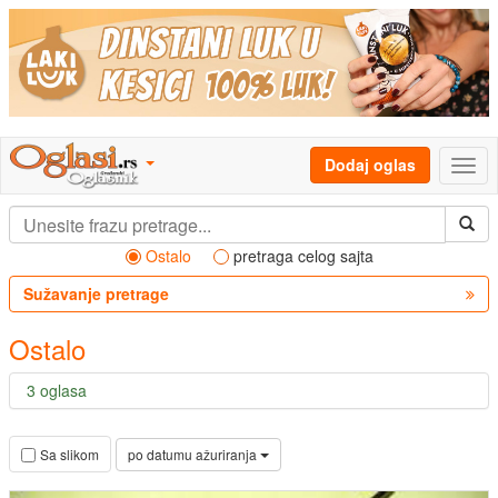
Dodaj oglas
Ostalo
pretraga celog sajta
Sužavanje pretrage
Ostalo
3 oglasa
po datumu ažuriranja
Sa slikom