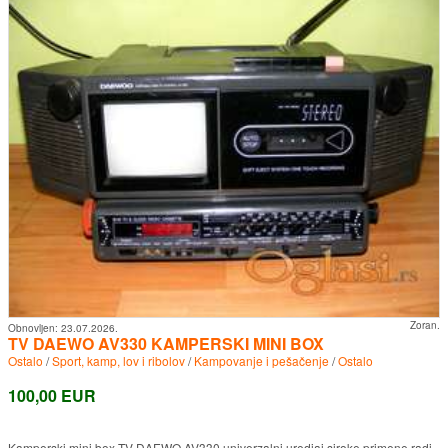
Zoran.
Obnovljen:
23.07.2026.
TV DAEWO AV330 KAMPERSKI MINI BOX
Ostalo
/
Sport, kamp, lov i ribolov
/
Kampovanje i pešačenje
/
Ostalo
100,00 EUR
Kamperski mini box TV DAEWO AV330 univerzalni uredjaj siroke primene radi