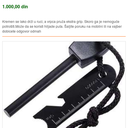
1.000,00 din
Kremen se lako drži u ruci, a vrpca pruža ekstra grip. Skoro ga je nemoguće
potrošiti.Može da se koristi hiljade puta. Šaljite poruku na mobilni ili na vajber
dobicete odgovor odmah