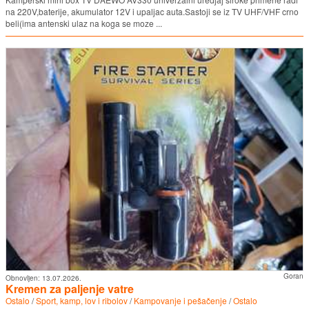
na 220V,baterije, akumulator 12V i upaljac auta.Sastoji se iz TV UHF/VHF crno
beli(ima antenski ulaz na koga se moze ...
Goran
Obnovljen:
13.07.2026.
Kremen za paljenje vatre
Ostalo
/
Sport, kamp, lov i ribolov
/
Kampovanje i pešačenje
/
Ostalo