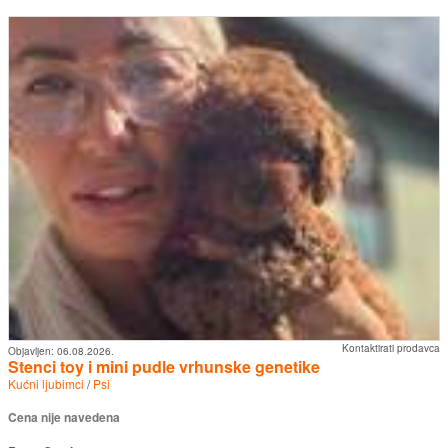
Kontaktirati prodavca
Objavljen:
06.08.2026.
Stenci toy i mini pudle vrhunske genetike
Kućni ljubimci
/
Psi
Cena nije navedena