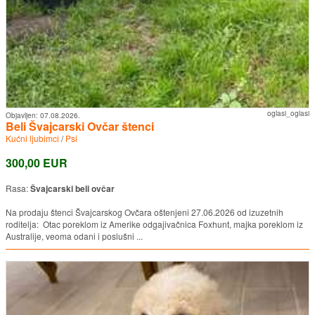
oglasi_oglasi
Objavljen:
07.08.2026.
Beli Švajcarski Ovčar štenci
Kućni ljubimci
/
Psi
300,00 EUR
Rasa:
Švajcarski beli ovčar
Na prodaju štenci Švajcarskog Ovčara oštenjeni 27.06.2026 od izuzetnih
roditelja: Otac poreklom iz Amerike odgajivačnica Foxhunt, majka poreklom iz
Australije, veoma odani i poslušni ...