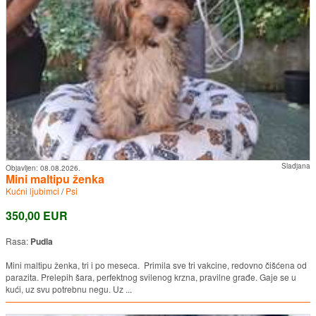
Sladjana
Objavljen:
08.08.2026.
Mini maltipu ženka
Kućni ljubimci
/
Psi
350,00 EUR
Rasa:
Pudla
Mini maltipu ženka, tri i po meseca. Primila sve tri vakcine, redovno čišćena od
parazita. Prelepih šara, perfektnog svilenog krzna, pravilne građe. Gaje se u
kući, uz svu potrebnu negu. Uz ...