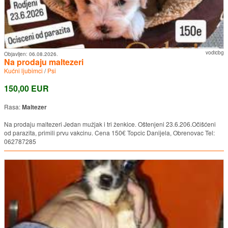
vodicbg
Objavljen:
06.08.2026.
Na prodaju maltezeri
Kućni ljubimci
/
Psi
150,00 EUR
Rasa:
Maltezer
Na prodaju maltezeri Jedan mužjak i tri ženkice. Oštenjeni 23.6.206.Očišćeni
od parazita, primili prvu vakcinu. Cena 150€ Topcic Danijela, Obrenovac Tel:
062787285