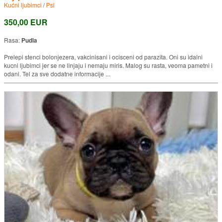
Kućni ljubimci
/
Psi
350,00 EUR
Rasa:
Pudla
Prelepi stenci bolonjezera, vakcinisani i ocisceni od parazita. Oni su idalni
kucni ljubimci jer se ne linjaju i nemaju miris. Malog su rasta, veoma pametni i
odani. Tel za sve dodatne informacije ...