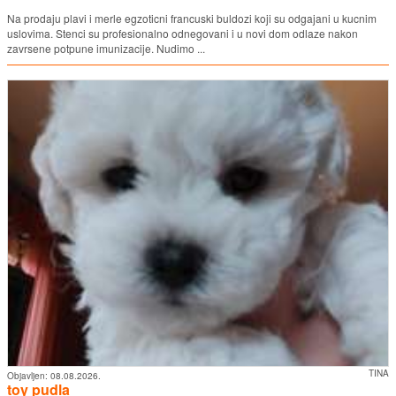
Na prodaju plavi i merle egzoticni francuski buldozi koji su odgajani u kucnim
uslovima. Stenci su profesionalno odnegovani i u novi dom odlaze nakon
zavrsene potpune imunizacije. Nudimo ...
TINA
Objavljen:
08.08.2026.
toy pudla