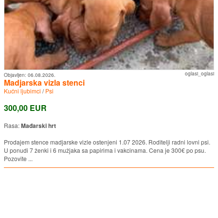
oglasi_oglasi
Objavljen:
06.08.2026.
Madjarska vizla stenci
Kućni ljubimci
/
Psi
300,00 EUR
Rasa:
Mađarski hrt
Prodajem stence madjarske vizle ostenjeni 1.07 2026. Roditelji radni lovni psi.
U ponudi 7 ženki i 6 mužjaka sa papirima i vakcinama. Cena je 300€ po psu.
Pozovite ...