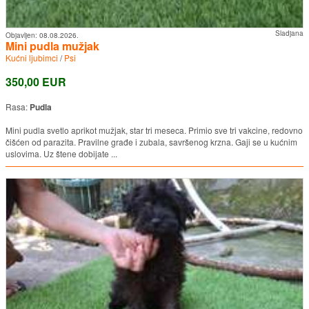
Sladjana
Objavljen:
08.08.2026.
Mini pudla mužjak
Kućni ljubimci
/
Psi
350,00 EUR
Rasa:
Pudla
Mini pudla svetlo aprikot mužjak, star tri meseca. Primio sve tri vakcine, redovno
čišćen od parazita. Pravilne građe i zubala, savršenog krzna. Gaji se u kućnim
uslovima. Uz štene dobijate ...