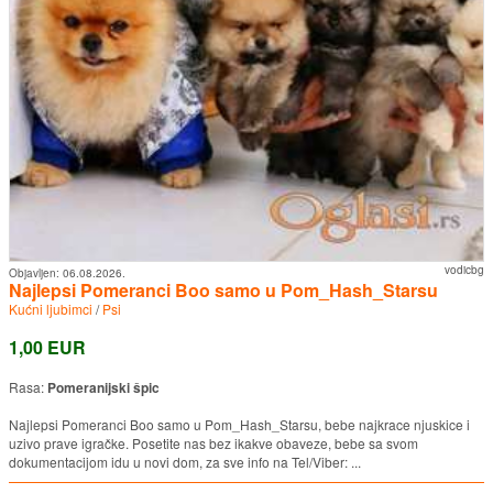
vodicbg
Objavljen:
06.08.2026.
Najlepsi Pomeranci Boo samo u Pom_Hash_Starsu
Kućni ljubimci
/
Psi
1,00 EUR
Rasa:
Pomeranijski špic
Najlepsi Pomeranci Boo samo u Pom_Hash_Starsu, bebe najkrace njuskice i
uzivo prave igračke. Posetite nas bez ikakve obaveze, bebe sa svom
dokumentacijom idu u novi dom, za sve info na Tel/Viber: ...