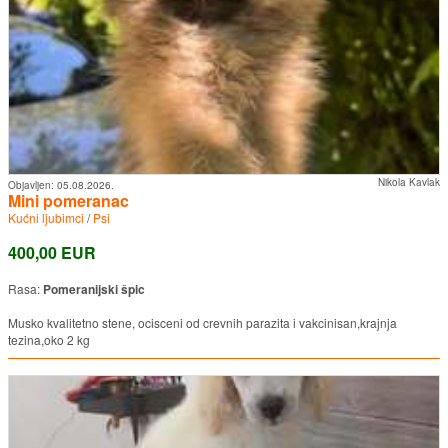
Nikola Kavlak
Objavljen:
05.08.2026.
Mini pomeranac
Kućni ljubimci
/
Psi
400,00 EUR
Rasa:
Pomeranijski špic
Musko kvalitetno stene, ocisceni od crevnih parazita i vakcinisan,krajnja
tezina,oko 2 kg