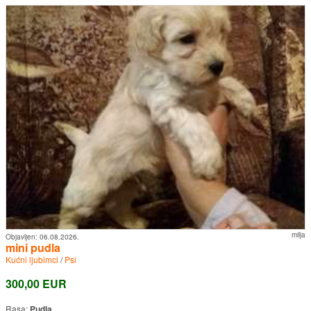
milja
Objavljen:
06.08.2026.
mini pudla
Kućni ljubimci
/
Psi
300,00 EUR
Rasa:
Pudla