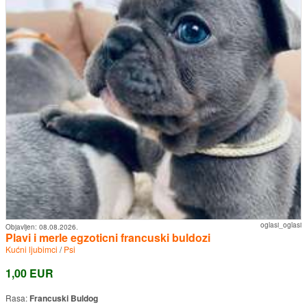
oglasi_oglasi
Objavljen:
08.08.2026.
Plavi i merle egzoticni francuski buldozi
Kućni ljubimci
/
Psi
1,00 EUR
Rasa:
Francuski Buldog