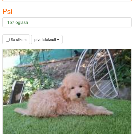
Psi
157 oglasa
prvo istaknuti
Sa slikom