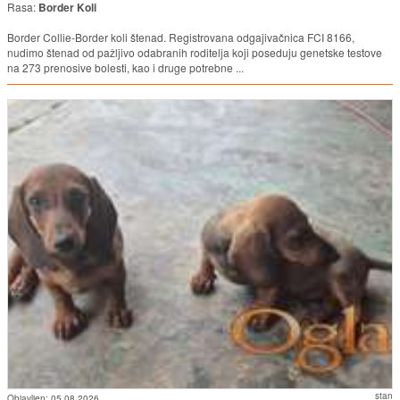
Rasa:
Border Koli
Border Collie-Border koli štenad. Registrovana odgajivačnica FCI 8166,
nudimo štenad od pažljivo odabranih roditelja koji poseduju genetske testove
na 273 prenosive bolesti, kao i druge potrebne ...
stan
Objavljen:
05.08.2026.