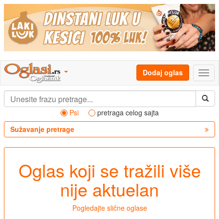
Dodaj oglas
Psi
pretraga celog sajta
Sužavanje pretrage
Oglas koji se tražili više
nije aktuelan
Pogledajte slične oglase