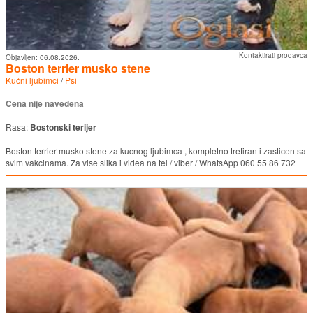
Kontaktirati prodavca
Objavljen:
06.08.2026.
Boston terrier musko stene
Kućni ljubimci
/
Psi
Cena nije navedena
Rasa:
Bostonski terijer
Boston terrier musko stene za kucnog ljubimca , kompletno tretiran i zasticen sa
svim vakcinama. Za vise slika i videa na tel / viber / WhatsApp 060 55 86 732