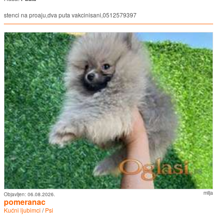
stenci na proaju,dva puta vakcinisani,0512579397
milja
Objavljen:
06.08.2026.
pomeranac
Kućni ljubimci
/
Psi