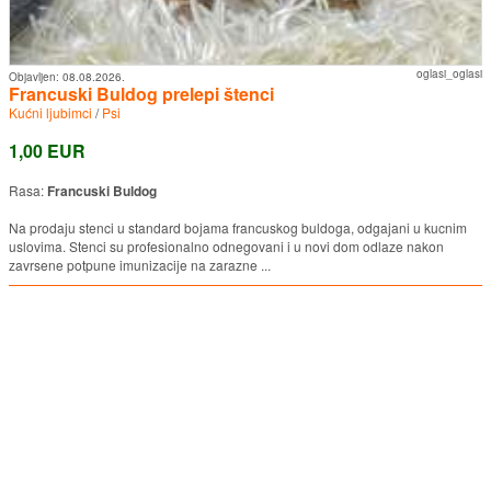
oglasi_oglasi
Objavljen:
08.08.2026.
Francuski Buldog prelepi štenci
Kućni ljubimci
/
Psi
1,00 EUR
Rasa:
Francuski Buldog
Na prodaju stenci u standard bojama francuskog buldoga, odgajani u kucnim
uslovima. Stenci su profesionalno odnegovani i u novi dom odlaze nakon
zavrsene potpune imunizacije na zarazne ...