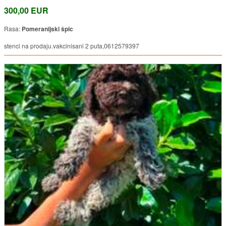
300,00 EUR
Rasa:
Pomeranijski špic
stenci na prodaju.vakcinisani 2 puta,0612579397