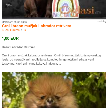
vodicbg
Objavljen:
05.08.2026.
Crni i braon mužjak Labrador retrivera
Kućni ljubimci
/
Psi
1,00 EUR
Rasa:
Labrador Retriver
Crni i braon mužjak Labrador retrivera Crni i braon mužjak iz šampionskog
legla, od nagrađivanih roditelja sa kompletnim genetskim i zdravstvenim
testovima, kao i snimcima kukova i laktova. ...