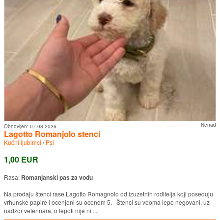
Nenad
Obnovljen:
07.08.2026.
Lagotto Romanjolo stenci
Kućni ljubimci
/
Psi
1,00 EUR
Rasa:
Romanjanski pas za vodu
Na prodaju štenci rase Lagotto Romagnolo od izuzetnih roditelja koji poseduju
vrhunske papire i ocenjeni su ocenom 5. Štenci su veoma lepo negovani, uz
nadzor veterinara, o lepoti nije ni ...