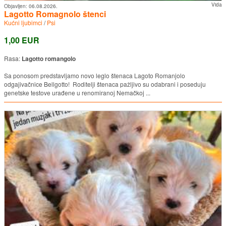
Vida
Objavljen:
06.08.2026.
Lagotto Romagnolo štenci
Kućni ljubimci
/
Psi
1,00 EUR
Rasa:
Lagotto romangolo
Sa ponosom predstavljamo novo leglo štenaca Lagoto Romanjolo
odgajivačnice Bellgotto! Roditelji štenaca pažljivo su odabrani i poseduju
genetske testove urađene u renomiranoj Nemačkoj ...