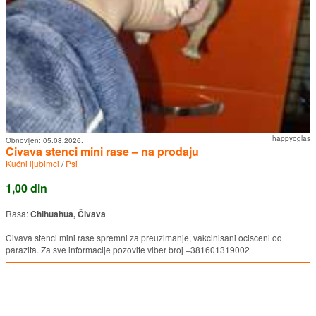
happyoglas
Obnovljen:
05.08.2026.
Civava stenci mini rase – na prodaju
Kućni ljubimci
/
Psi
1,00 din
Rasa:
Chihuahua, Čivava
Civava stenci mini rase spremni za preuzimanje, vakcinisani ocisceni od
parazita. Za sve informacije pozovite viber broj +381601319002