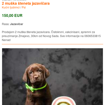
2 muška šteneta jazavičara
Kućni ljubimci
/
Psi
150,00 EUR
Rasa:
Jazavičar
Prodajem 2 muška šteneta jazavicara. Čistokrvni, vakcinisani, spremni za
preuzimanje Zmajevo, 30km od Novog Sada. Sve informacije na 0606533815
Nenad