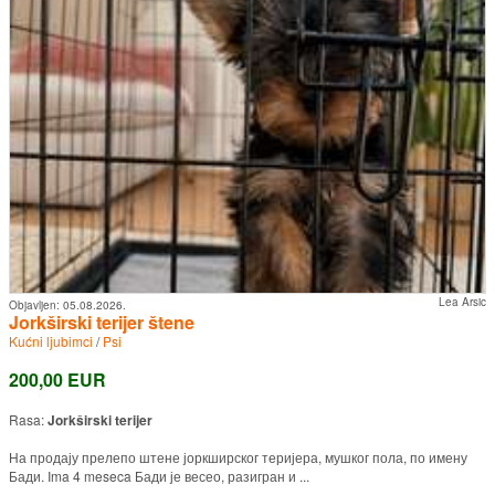
Lea Arsic
Objavljen:
05.08.2026.
Jorkširski terijer štene
Kućni ljubimci
/
Psi
200,00 EUR
Rasa:
Jorkširski terijer
На продају прелепо штене јоркширског теријера, мушког пола, по имену
Бади. Ima 4 meseca Бади је весео, разигран и ...