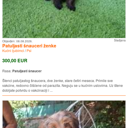
Sladjana
Objavljen:
08.08.2026.
Patuljasti šnauceri ženke
Kućni ljubimci
/
Psi
300,00 EUR
Rasa:
Patuljasti šnaucer
Štenci patuljastog šnaucera, dve ženke, stare četiri meseca. Primile sve
vakcine, redovno čišćene od parazita. Neguju se u kućnim uslovima. Uz štene
dobijate potvrdu o vakcinaciji i ...