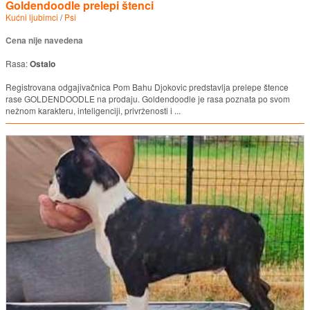
Goldendoodle prelepi štenci
Kućni ljubimci
/
Psi
Cena nije navedena
Rasa:
Ostalo
Registrovana odgajivačnica Pom Bahu Djokovic predstavlja prelepe štence
rase GOLDENDOODLE na prodaju. Goldendoodle je rasa poznata po svom
nežnom karakteru, inteligenciji, privrženosti i ...