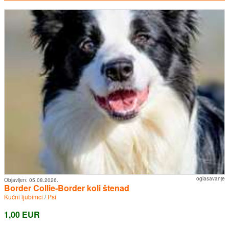
oglasavanje
Objavljen:
05.08.2026.
Border Collie-Border koli štenad
Kućni ljubimci
/
Psi
1,00 EUR