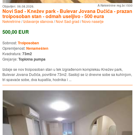
A-Nekretnine reg.br.1500
Objavljen:
06.08.2026.
Novi Sad - Knežev park - Bulevar Jovana Dučića - prazan
troiposoban stan - odmah useljivo - 500 eura
Nekretnine
/
Izdavanje stanova
/
Novi Sad grad
/
Novo naselje
500,00 EUR
Sobnost:
Troiposoban
Opremljenost:
Nenamešten
Kvadratura:
73m2
Grejanje:
Toplotna pumpa
Izdaje se nov troiposoban stan u tek izgrađenom kompleksu Knežev park,
Bulevar Jovana Dučića, površine 73m2. Sastoji se iz dnevne sobe sa kuhinjom,
tri spavaće sobe, dva kupatila, hodnika i ...