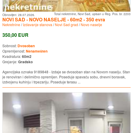
Total nekretnine, Novi Sad, upisan u Reg. Pos. br. 2203
Obnovljen:
28.07.2026.
NOVI SAD - NOVO NASELJE - 60m2 - 350 evra
Nekretnine
/
Izdavanje stanova
/
Novi Sad grad
/
Novo naselje
350,00 EUR
Sobnost:
Dvosoban
Opremljenost:
Nenamešten
Kvadratura:
60m2
Grejanje:
Gradsko
Agencijska oznaka 9189848 - Izdaje se dvosoban stan na Novom naselju. Stan
je renoviran i delimično opremljen. Poseduje spavaću sobu, dnevni boravak,
izdvojenu kuhinju i trpezariju. Poseduje terasu ...