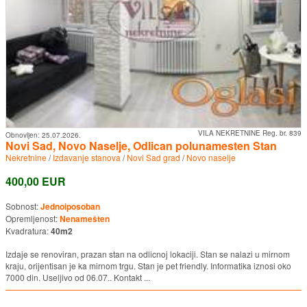
VILA NEKRETNINE Reg. br. 839
Obnovljen:
25.07.2026.
Novi Sad, Novo Naselje, Odlican polunamesten Stan
Nekretnine
/
Izdavanje stanova
/
Novi Sad grad
/
Novo naselje
400,00 EUR
Sobnost:
Jednoiposoban
Opremljenost:
Nenamešten
Kvadratura:
40m2
Izdaje se renoviran, prazan stan na odlicnoj lokaciji. Stan se nalazi u mirnom
kraju, orijentisan je ka mirnom trgu. Stan je pet friendly. Informatika iznosi oko
7000 din. Useljivo od 06.07.. Kontakt ...