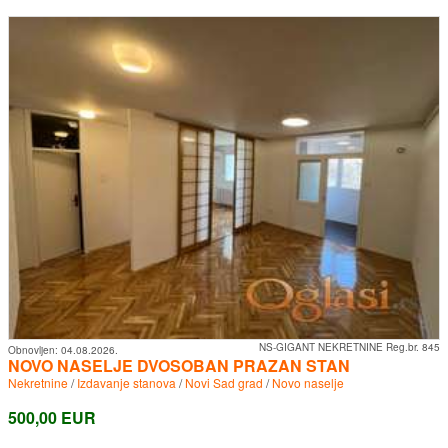
NS-GIGANT NEKRETNINE Reg.br. 845
Obnovljen:
04.08.2026.
NOVO NASELJE DVOSOBAN PRAZAN STAN
Nekretnine
/
Izdavanje stanova
/
Novi Sad grad
/
Novo naselje
500,00 EUR