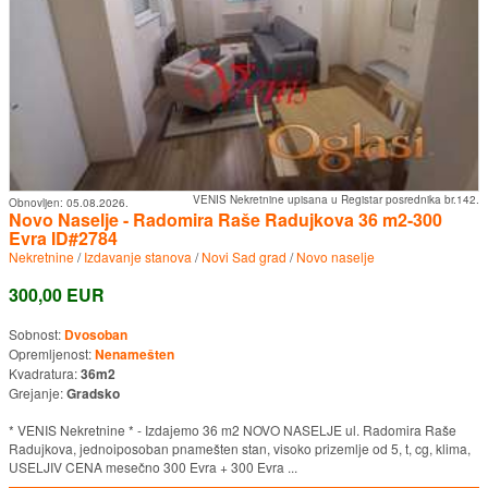
VENIS Nekretnine upisana u Registar posrednika br.142.
Obnovljen:
05.08.2026.
Novo Naselje - Radomira Raše Radujkova 36 m2-300
Evra ID#2784
Nekretnine
/
Izdavanje stanova
/
Novi Sad grad
/
Novo naselje
300,00 EUR
Sobnost:
Dvosoban
Opremljenost:
Nenamešten
Kvadratura:
36m2
Grejanje:
Gradsko
* VENIS Nekretnine * - Izdajemo 36 m2 NOVO NASELJE ul. Radomira Raše
Radujkova, jednoiposoban pnamešten stan, visoko prizemlje od 5, t, cg, klima,
USELJIV CENA mesečno 300 Evra + 300 Evra ...