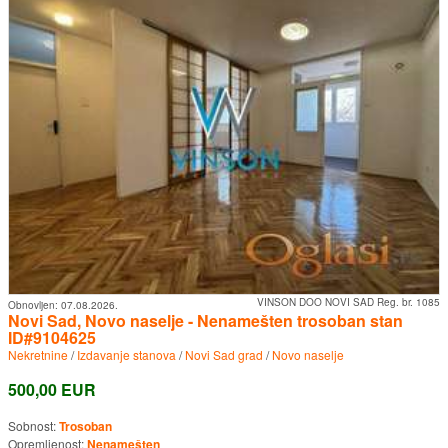
VINSON DOO NOVI SAD Reg. br. 1085
Obnovljen:
07.08.2026.
Novi Sad, Novo naselje - Nenamešten trosoban stan
ID#9104625
Nekretnine
/
Izdavanje stanova
/
Novi Sad grad
/
Novo naselje
500,00 EUR
Sobnost:
Trosoban
Opremljenost:
Nenamešten