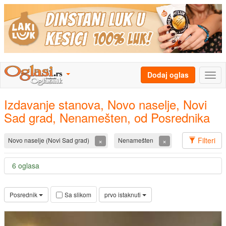
Dodaj oglas
Izdavanje stanova, Novo naselje, Novi
Sad grad, Nenamešten, od Posrednika
Filteri
×
×
Novo naselje (Novi Sad grad)
Nenamešten
6 oglasa
Posrednik
prvo istaknuti
Sa slikom